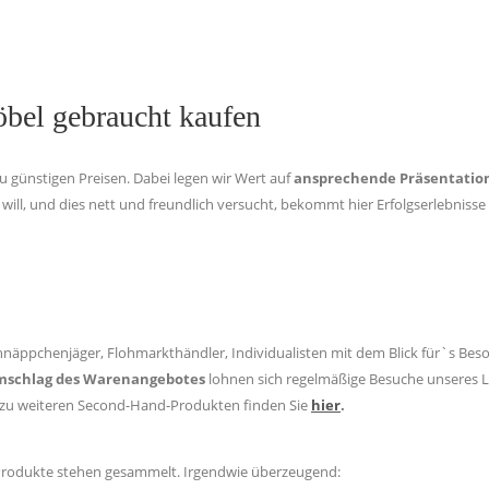
bel gebraucht kaufen
 günstigen Preisen. Dabei legen wir Wert auf
ansprechende Präsentatio
 will, und dies nett und freundlich versucht, bekommt hier Erfolgserlebnisse 
näppchenjäger, Flohmarkthändler, Individualisten mit dem Blick für`s Bes
schlag des Warenangebotes
lohnen sich regelmäßige Besuche unseres L
n zu weiteren Second-Hand-Produkten finden Sie
hier
.
-Produkte stehen gesammelt. Irgendwie überzeugend: