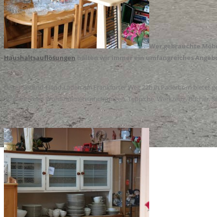
Wer gebrauchte Möbel
Haushaltsauflösungen
halten wir immer ein umfangreiches Angebo
Unser Second-Hand-Laden am Frankfurter Weg 22b in Paderborn bietet ge
Schlafzimmer, Wohnzimmereinrichtungen, Teppiche, Werkzeug, Bücher, Schal