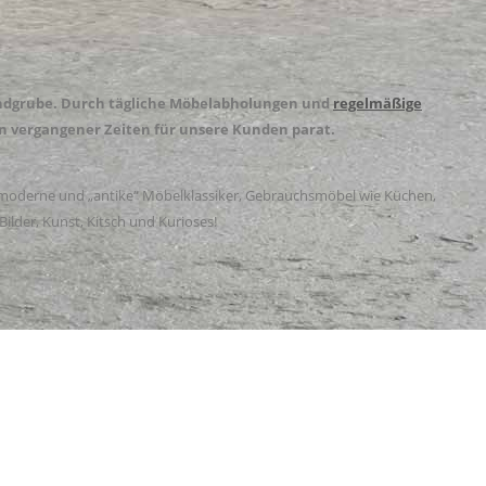
Fundgrube. Durch tägliche Möbelabholungen und
regelmäßige
n vergangener Zeiten für unsere Kunden parat.
 moderne und „antike“ Möbelklassiker, Gebrauchsmöbel wie Küchen,
ilder, Kunst, Kitsch und Kurioses!