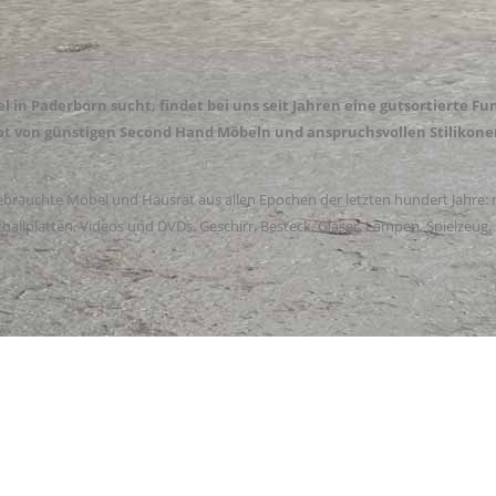
 in Paderborn sucht, findet bei uns seit Jahren eine gutsortierte 
t von günstigen Second Hand Möbeln und anspruchsvollen Stilikone
brauchte Möbel und Hausrat aus allen Epochen der letzten hundert Jahre:
lplatten, Videos und DVDs, Geschirr, Besteck, Gläser, Lampen, Spielzeug, B