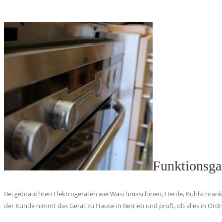
Funktionsgar
Bei gebrauchten Elektrogeräten wie Waschmaschinen, Herde, Kühlschränke
der Kunde nimmt das Gerät zu Hause in Betrieb und prüft, ob alles in Ordn