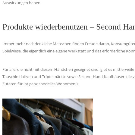
Auswirkungen haben.
Produkte wiederbenutzen – Second Ha
Immer mehr nachdenkliche Menschen finden Freude daran, Konsumgüter mögl
Spielwiese, die eigentlich eine eigene Werkstatt und das erforderliche Kön
Für alle, die nicht mit diesem Händchen gesegnet sind, gibt es mittlerweile
Tauschinitiativen und Trödelmärkte sowie Second-Hand-Kaufhäuser, die vol
Zutaten für ihr ganz spezielles Wohnmenü.