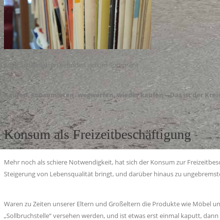
Auch Schallplatten befinden sich im Sortiment
Kaufen, konsumieren, wegwerfen, wieder kaufen – Das ist der Kreis
Konsum als Freizeitbeschäftigung
Mehr noch als schiere Notwendigkeit, hat sich der Konsum zur Freizeitbes
Steigerung von Lebensqualität bringt, und darüber hinaus zu ungebremst
Waren zu Zeiten unserer Eltern und Großeltern die Produkte wie Möbel un
„Sollbruchstelle“ versehen werden, und ist etwas erst einmal kaputt, dann 