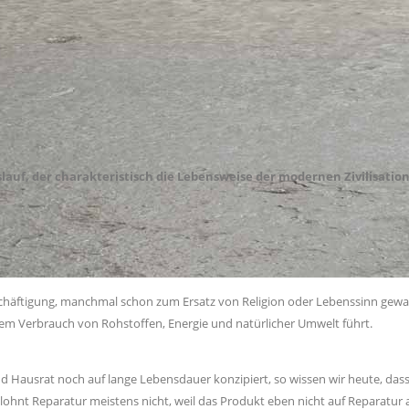
lauf, der charakteristisch die Lebensweise der modernen Zivilisatio
chäftigung, manchmal schon zum Ersatz von Religion oder Lebenssinn gewande
em Verbrauch von Rohstoffen, Energie und natürlicher Umwelt führt.
d Hausrat noch auf lange Lebensdauer konzipiert, so wissen wir heute, da
lohnt Reparatur meistens nicht, weil das Produkt eben nicht auf Reparatur a