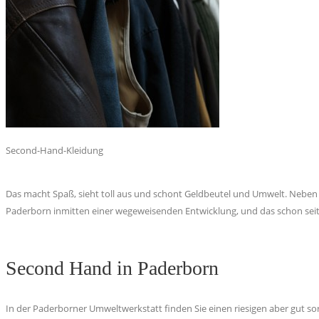
Second-Hand-Kleidung
Das macht Spaß, sieht toll aus und schont Geldbeutel und Umwelt. Neben 
Paderborn inmitten einer wegeweisenden Entwicklung, und das schon seit
Second Hand in Paderborn
In der Paderborner Umweltwerkstatt finden Sie einen riesigen aber gut 