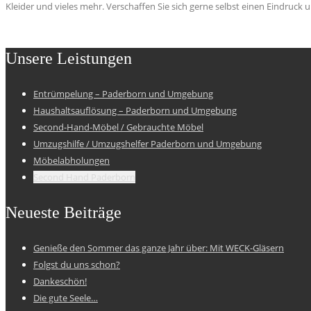
Kleider und vieles mehr. Verschaffen Sie sich gerne selbst einen Eindruck
Unsere Leistungen
Entrümpelung – Paderborn und Umgebung
Haushaltsauflösung – Paderborn und Umgebung
Second-Hand-Möbel / Gebrauchte Möbel
Umzugshilfe / Umzugshelfer Paderborn und Umgebung
Möbelabholungen
Second Hand Paderborn
Neueste Beiträge
Genieße den Sommer das ganze Jahr über: Mit WECK-Gläsern
Folgst du uns schon?
Dankeschön!
Die gute Seele…