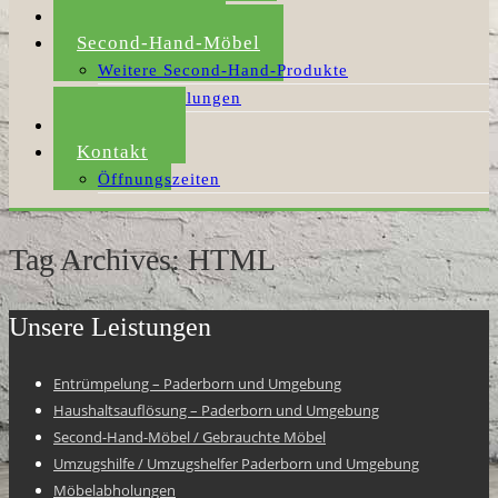
Umzugshilfe
Second-Hand-Möbel
Weitere Second-Hand-Produkte
Möbelabholungen
Aktuelles
Kontakt
Öffnungszeiten
Tag Archives: HTML
Unsere Leistungen
Entrümpelung – Paderborn und Umgebung
Haushaltsauflösung – Paderborn und Umgebung
Second-Hand-Möbel / Gebrauchte Möbel
Umzugshilfe / Umzugshelfer Paderborn und Umgebung
Möbelabholungen