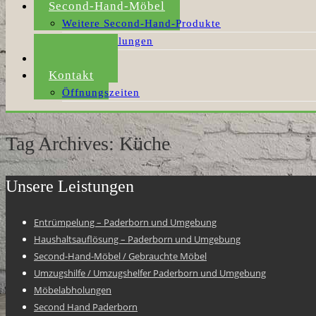
Second-Hand-Möbel
Weitere Second-Hand-Produkte
Möbelabholungen
Aktuelles
Kontakt
Öffnungszeiten
Tag Archives: Küche
Unsere Leistungen
Entrümpelung – Paderborn und Umgebung
Haushaltsauflösung – Paderborn und Umgebung
Second-Hand-Möbel / Gebrauchte Möbel
Umzugshilfe / Umzugshelfer Paderborn und Umgebung
Möbelabholungen
Second Hand Paderborn