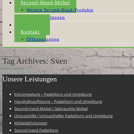
Second-Hand-Möbel
Weitere Second-Hand-Produkte
Möbelabholungen
Aktuelles
Kontakt
Öffnungszeiten
Tag Archives: Sven
Unsere Leistungen
Entrümpelung – Paderborn und Umgebung
Haushaltsauflösung – Paderborn und Umgebung
Second-Hand-Möbel / Gebrauchte Möbel
Umzugshilfe / Umzugshelfer Paderborn und Umgebung
Möbelabholungen
Second Hand Paderborn