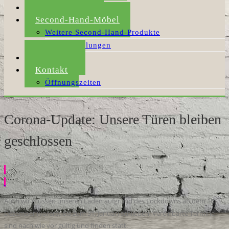
Umzugshilfe
Second-Hand-Möbel
Weitere Second-Hand-Produkte
Möbelabholungen
Aktuelles
Kontakt
Öffnungszeiten
Corona-Update: Unsere Türen bleiben
geschlossen
Auch wir müssen unseren Laden aufgrund des Lockdowns ab dem 16.
Dezember (vorerst bis zum 31. Januar) schließen. Vereinbarte Termine
sind nach wie vor gültig und finden statt.