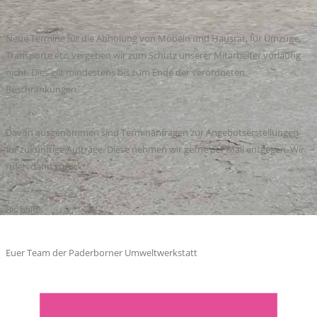
Neue Termine für die Abholung von Möbeln und Hausrat, für Umzüge,
Transporte etc. vergeben wir zum Schutz unserer Mitarbeiter vorläufig
nicht. Dies gilt mindestens bis zum Ende der verordneten
Beschränkungen.
Davon ausgenommen sind Terminanfragen zur Angebotserstellungen
für zukünftige Aufträge. Diese nehmen wir gerne per Mail entgegen. Wir
rufen dann zurück!
Bis bald!
Euer Team der Paderborner Umweltwerkstatt