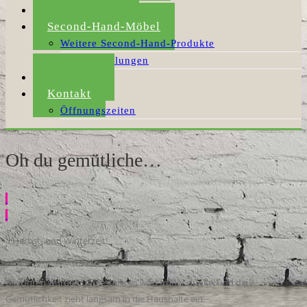
Umzugshilfe
Second-Hand-Möbel
Weitere Second-Hand-Produkte
Möbelabholungen
Aktuelles
Kontakt
Öffnungszeiten
Oh du gemütliche…
…Herbst- und Winterzeit!
Die Uhren wurden umgestellt, es wird früher dunkel und die
Gemütlichkeit zieht langsam in die Haushalte ein.