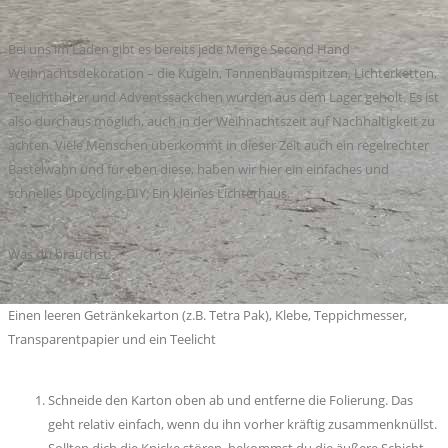
Bei uns im Laden gibt es bereits jede Menge Second Hand
Weihnachtsdekoration – die Kugeln, Tannenbaumspitzen, Lichterketten,
Teelichthalter und Adventssäckchen wurden aus dem Lager geholt. Es ist
also durchaus möglich, auch in der Weihnachtszeit auf Nachhaltigkeit zu
achten. Viele Menschen überkommt in dieser Zeit auch ein regelrechter
Bastelwahn und für eben diese, haben wir hier ein einfaches und
schnelles Upcycling-DIY: Ein kleines Lichterhaus.
Was du brauchst:
Einen leeren Getränkekarton (z.B. Tetra Pak), Klebe, Teppichmesser,
Transparentpapier und ein Teelicht
Schneide den Karton oben ab und entferne die Folierung. Das
geht relativ einfach, wenn du ihn vorher kräftig zusammenknüllst.